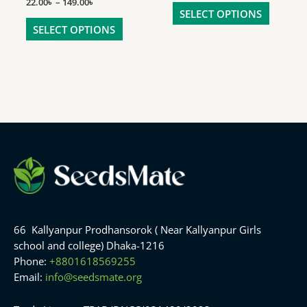
22.00
৳
–
149.00
৳
SELECT OPTIONS
SELECT OPTIONS
66 Kallyanpur Prodhansorok ( Near Kallyanpur Girls
school and college) Dhaka-1216
Phone:
+8801618569255
Email:
info@seedsmate.org