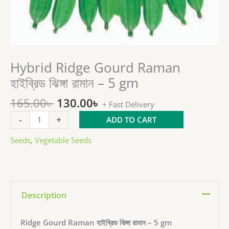
Original
Current
Hybrid Ridge Gourd Raman
Hybrid
price
price
Ridge
হাইব্রিড ঝিঙ্গা রামান – 5 gm
was:
is:
Gourd
165.00৳ .
130.00৳ .
Raman
165.00
৳
130.00
৳
+ Fast Delivery
হাইব্রিড
-
+
ADD TO CART
ঝিঙ্গা
রামান
Seeds
,
Vegetable Seeds
-
5
gm
quantity
Description
Ridge Gourd Raman হাইব্রিড ঝিঙ্গা রামান – 5 gm